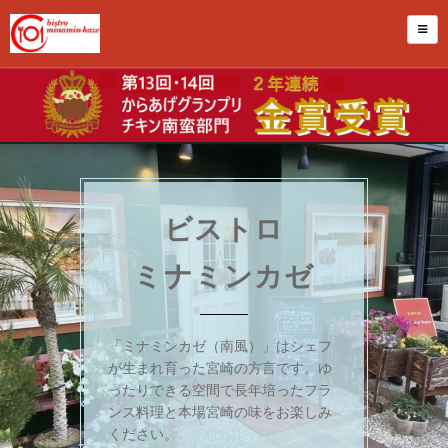
ビストロ
ミナミンカゼ
「ミナミンカゼ（南風）」はシェフ
が生まれ育った宮崎の方言です。ゆ
ったりできる空間で長年培ったフラ
ンス料理と本場宮崎の味をお楽しみ
ください。