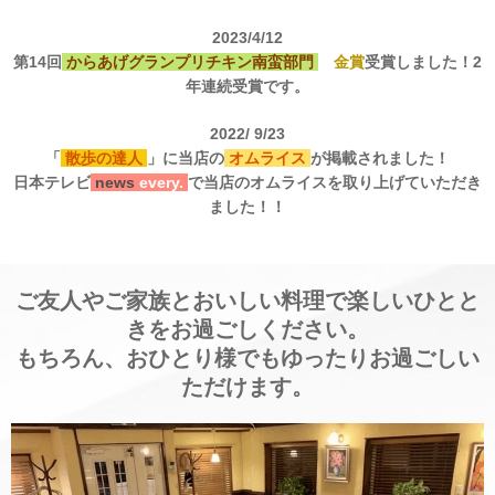
2023/4/12
第14回
からあげグランプリチキン南蛮部門
金賞
受賞しました！2
年連続受賞です。
2022/ 9/23
「
散歩の達人
」に当店の
オムライス
が掲載されました！
日本テレビ
news
every.
で当店のオムライスを取り上げていただき
ました！！
ご友人やご家族とおいしい料理で楽しいひとと
きをお過ごしください。
もちろん、おひとり様でもゆったりお過ごしい
ただけます。