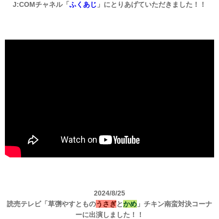
J:COMチャネル「
ふくあじ
」にとりあげていただきました！！
2024/8/25
読売テレビ「草彅やすともの
うさぎ
と
かめ
」チキン南蛮対決コーナ
ーに出演しました！！